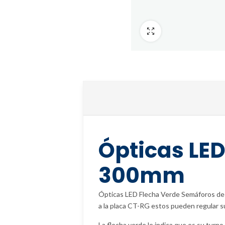
Fullscreen
Ópticas LE
300mm
Ópticas LED Flecha Verde Semáforos de 
a la placa CT-RG estos pueden regular su
La flecha verde le indica que es su turno