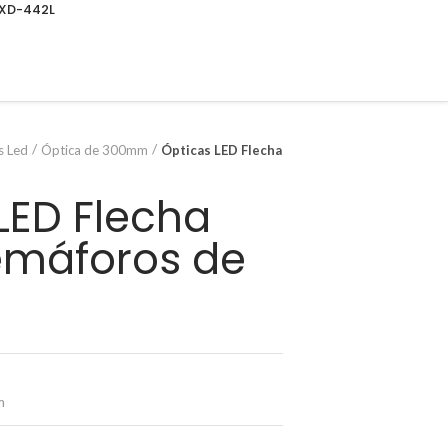
DXD-442L
s Led
Óptica de 300mm
Ópticas LED Flecha
LED Flecha
emáforos de
m