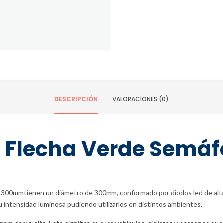
DESCRIPCIÓN
VALORACIONES (0)
D Flecha Verde Semáf
300mmtienen un diámetro de 300mm, conformado por diodos led de alta l
 intensidad luminosa pudiendo utilizarlos en distintos ambientes.
 para dar vuelta. Esto significa que los vehículos, ciclistas y peatones q