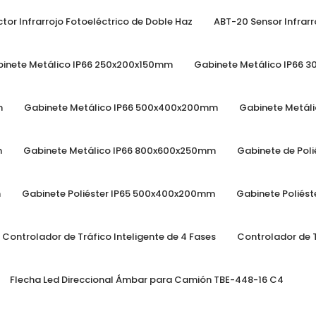
r Search Button
tor Infrarrojo Fotoeléctrico de Doble Haz
ABT-20 Sensor Infrarr
inete Metálico IP66 250x200x150mm
Gabinete Metálico IP66
m
Gabinete Metálico IP66 500x400x200mm
Gabinete Metál
m
Gabinete Metálico IP66 800x600x250mm
Gabinete de Pol
m
Gabinete Poliéster IP65 500x400x200mm
Gabinete Poliés
Controlador de Tráfico Inteligente de 4 Fases
Controlador de T
Flecha Led Direccional Ámbar para Camión TBE-448-16 C4