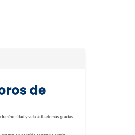
oros de
uminosidad y vida útil, además gracias
ue vengan en sentido contrario están