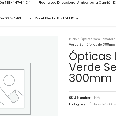
ión TBE-447-14 C4
Flecha Led Direccional Ámbar para Camión 
ión DXD-446L
Kit Panel Flecha Portátil 15px
Inicio
Ópticas para Semáforo
Verde Semáforos de 300mm
Ópticas 
Verde S
300mm
SKU Number:
N/A
Category:
Óptica de 300m