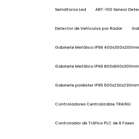
Type anything to search, then press enter o
Semáforos Led
ABT-100 Sensor Detec
Detector de Vehículos por Radar
Gab
Gabinete Metálico IP66 400x300x200m
Gabinete Metálico IP66 800x600x300m
Gabinete poliéster IP65 500x230x230m
Controladores Centralizable TRAINU
Controlador de Tráfico PLC de 6 Fases