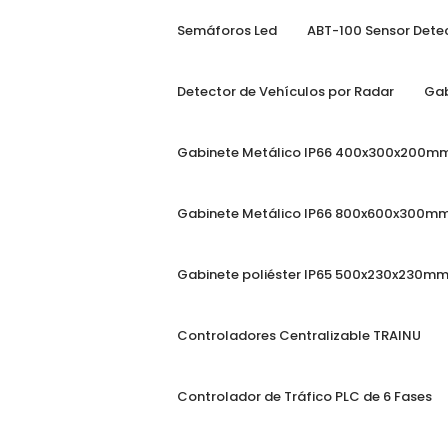
Type anything to search, then press enter o
Semáforos Led
ABT-100 Sensor Detec
Detector de Vehículos por Radar
Gab
Gabinete Metálico IP66 400x300x200m
Gabinete Metálico IP66 800x600x300m
Gabinete poliéster IP65 500x230x230m
Controladores Centralizable TRAINU
Controlador de Tráfico PLC de 6 Fases