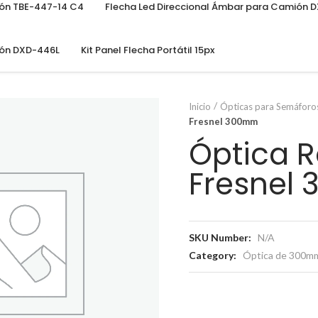
ión TBE-447-14 C4
Flecha Led Direccional Ámbar para Camión 
ión DXD-446L
Kit Panel Flecha Portátil 15px
Inicio
Ópticas para Semáforo
Fresnel 300mm
Óptica R
Fresnel
SKU Number:
N/A
Category:
Óptica de 300m