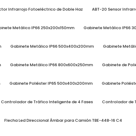
r Search Button
tor Infrarrojo Fotoeléctrico de Doble Haz
ABT-20 Sensor Infrarr
inete Metálico IP66 250x200x150mm
Gabinete Metálico IP66
m
Gabinete Metálico IP66 500x400x200mm
Gabinete Metál
m
Gabinete Metálico IP66 800x600x250mm
Gabinete de Pol
m
Gabinete Poliéster IP65 500x400x200mm
Gabinete Poliés
Controlador de Tráfico Inteligente de 4 Fases
Controlador de T
Flecha Led Direccional Ámbar para Camión TBE-448-16 C4