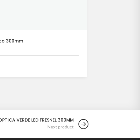
tico 300mm
Óptica Verde 
Óptica de 300mm
LEER MÁS
ÓPTICA VERDE LED FRESNEL 300MM
Next product