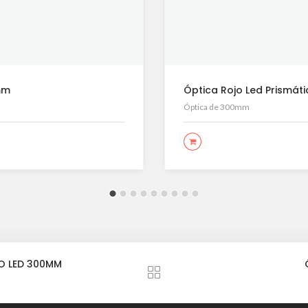
mm
Óptica Rojo Led Prismá
Óptica de 300mm
LEER MÁS
JO LED 300MM